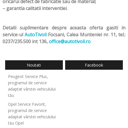
oricarui defect de fabricatie sau de material;
– garantia calitatii interventiei.
Detalii suplimentare despre aceasta oferta gasiti in
service-ul
AutoTivoli
Focsani, Calea Munteniei nr. 11, tel.:
0237/235.500 i
nt 136
,
office@autotivoli.ro
Noutati
Facebook
Peugeot Service Plus,
programul de service
adaptat vârstei vehiculului
tău
Opel Service Favorit,
programul de service
adaptat vârstei vehiculului
tău Opel