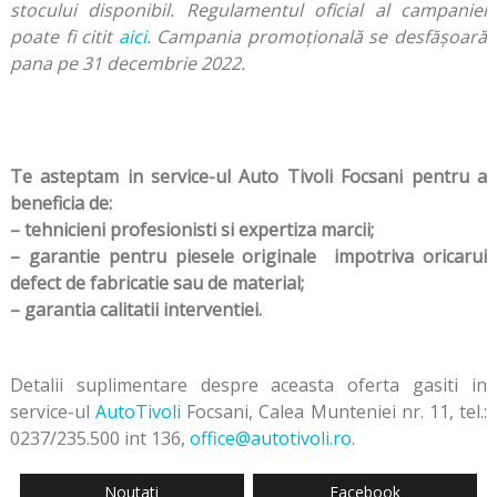
stocului disponibil. Regulamentul oficial al campaniei
poate fi citit
aici
. Campania promoţională se desfăşoară
pana pe 31 decembrie 2022.
Te asteptam in service-ul Auto Tivoli Focsani pentru a
beneficia de:
– tehnicieni profesionisti si expertiza marcii;
– garantie pentru piesele originale impotriva oricarui
defect de fabricatie sau de material;
– garantia calitatii interventiei.
Detalii suplimentare despre aceasta oferta gasiti in
service-ul
AutoTivoli
Focsani, Calea Munteniei nr. 11, tel.:
0237/235.500 i
nt 136
,
office@autotivoli.ro
.
Noutati
Facebook