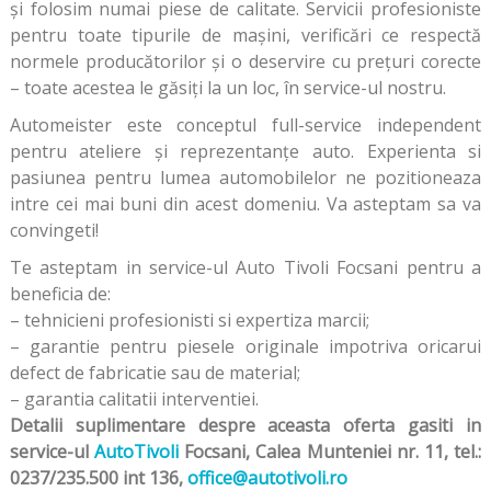
şi folosim numai piese de calitate. Servicii profesioniste
pentru toate tipurile de maşini, verificări ce respectă
normele producătorilor şi o deservire cu preţuri corecte
– toate acestea le găsiţi la un loc, în service-ul nostru.
Automeister este conceptul full-service independent
pentru ateliere şi reprezentanţe auto. Experienta si
pasiunea pentru lumea automobilelor ne pozitioneaza
intre cei mai buni din acest domeniu. Va asteptam sa va
convingeti!
Te asteptam in service-ul Auto Tivoli Focsani pentru a
beneficia de:
– tehnicieni profesionisti si expertiza marcii;
– garantie pentru piesele originale impotriva oricarui
defect de fabricatie sau de material;
– garantia calitatii interventiei.
Detalii suplimentare despre aceasta oferta gasiti in
service-ul
AutoTivoli
Focsani, Calea Munteniei nr. 11, tel.:
0237/235.500 i
nt 136
,
office@autotivoli.ro