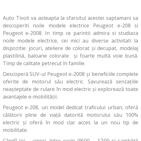
Auto Tivoli va asteapta la sfarsitul acestei saptamani sa
descoperiti noile modele electrice Peugeot e-208 si
Peugeot e-2008. In timp ce parintii admira si studiaza
noile modele electrice, cei mici au diverse activitati la
dispozitie: jocuri, ateliere de colorat şi decupat, modelaj
plastilină, baloane colorate şi foarte multă voie bună.
Timp de calitate petrecut în familie.
Descoperă SUV-ul Peugeot e-2008 și beneficiile complete
oferite de motorul său electric. Savurează senzațiile
neașteptate de rulare în mod electric și explorează toate
avantajele e-mobilității.
Peugeot e-208, un model dedicat traficului urban, oferă
călătorii pline de viață datorită motorului său 100%
electric și oferă în mod clar acces la un nou tip de
mobilitate.
Când? Joi – vineri, între orele 08:00 – 17:00 si sambătă