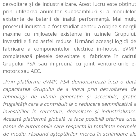
dezvoltare și de industrializare. Acest lucru este obținut
prin utilizarea anumitor subasambluri și a modulelor
existente de baterii de înaltă performanță. Mai mult,
procesul industrial a fost studiat pentru a obține sinergii
maxime cu mijloacele existente în uzinele Grupului,
investițiile fiind astfel reduse. Urmând aceeași logică de
fabricare a componentelor electrice in-house, eVMP
completează piesele dezvoltate și fabricate în cadrul
Grupului PSA sau împreună cu joint venture-urile e-
motors sau ACC.
„Prin platforma eVMP, PSA demonstrează încă o dată
capacitatea Grupului de a inova prin dezvoltarea de
tehnologii de ultimă generație și accesibile, grație
frugalității care a contribuit la o reducere semnificativă a
investițiilor în cercetare, dezvoltare și industrializare.
Această platformă globală va face posibilă oferirea unei
game de automobile care respectă în totalitate normele
de mediu, răspund așteptărilor mereu în schimbare ale