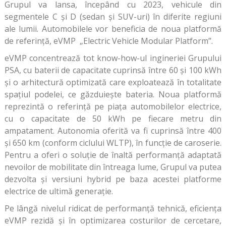
Grupul va lansa, începând cu 2023, vehicule din
segmentele C și D (sedan și SUV-uri) în diferite regiuni
ale lumii. Automobilele vor beneficia de noua platformă
de referință, eVMP „Electric Vehicle Modular Platform”.
eVMP concentrează tot know-how-ul ingineriei Grupului
PSA, cu baterii de capacitate cuprinsă între 60 și 100 kWh
și o arhitectură optimizată care exploatează în totalitate
spațiul podelei, ce găzduiește bateria. Noua platformă
reprezintă o referință pe piața automobilelor electrice,
cu o capacitate de 50 kWh pe fiecare metru din
ampatament. Autonomia oferită va fi cuprinsă între 400
și 650 km (conform ciclului WLTP), în funcție de caroserie.
Pentru a oferi o soluție de înaltă performanță adaptată
nevoilor de mobilitate din întreaga lume, Grupul va putea
dezvolta și versiuni hybrid pe baza acestei platforme
electrice de ultimă generație.
Pe lângă nivelul ridicat de performanță tehnică, eficiența
eVMP rezidă și în optimizarea costurilor de cercetare,