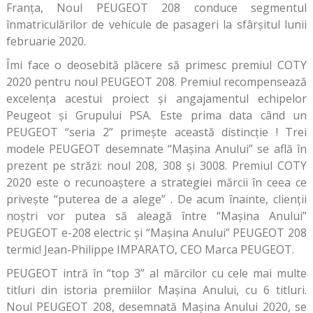
Franța, Noul PEUGEOT 208 conduce segmentul
înmatriculărilor de vehicule de pasageri la sfârșitul lunii
februarie 2020.
Îmi face o deosebită plăcere să primesc premiul COTY
2020 pentru noul PEUGEOT 208. Premiul recompensează
excelența acestui proiect și angajamentul echipelor
Peugeot și Grupului PSA. Este prima data când un
PEUGEOT “seria 2” primește această distincție ! Trei
modele PEUGEOT desemnate “Mașina Anului” se află în
prezent pe străzi: noul 208, 308 și 3008. Premiul COTY
2020 este o recunoaștere a strategiei mărcii în ceea ce
privește “puterea de a alege” . De acum înainte, clienții
noștri vor putea să aleagă între “Mașina Anului”
PEUGEOT e-208 electric și “Mașina Anului” PEUGEOT 208
termic! Jean-Philippe IMPARATO, CEO Marca PEUGEOT.
PEUGEOT intră în “top 3” al mărcilor cu cele mai multe
titluri din istoria premiilor Mașina Anului, cu 6 titluri.
Noul PEUGEOT 208, desemnată Mașina Anului 2020, se