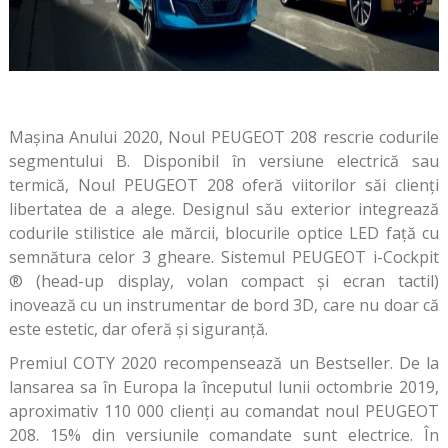
Mașina Anului 2020, Noul PEUGEOT 208 rescrie codurile
segmentului B. Disponibil în versiune electrică sau
termică, Noul PEUGEOT 208 oferă viitorilor săi clienți
libertatea de a alege. Designul său exterior integrează
codurile stilistice ale mărcii, blocurile optice LED față cu
semnătura celor 3 gheare. Sistemul PEUGEOT i-Cockpit
® (head-up display, volan compact și ecran tactil)
inovează cu un instrumentar de bord 3D, care nu doar că
este estetic, dar oferă și siguranță.
Premiul COTY 2020 recompensează un Bestseller. De la
lansarea sa în Europa la începutul lunii octombrie 2019,
aproximativ 110 000 clienți au comandat noul PEUGEOT
208. 15% din versiunile comandate sunt electrice. În