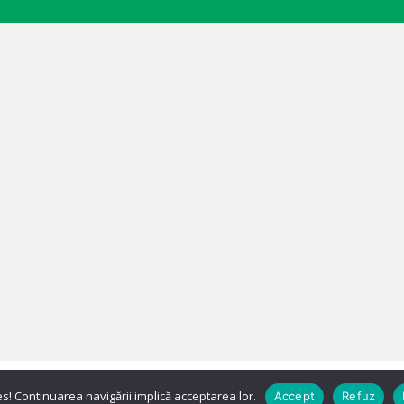
s! Continuarea navigării implică acceptarea lor.
Accept
Refuz