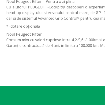
Noul Peugeot Rifter – Pentru o zi plina
Cu ajutorul PEUGEOT i-Cockpit® descoperi o experienta
head-up display-ului si ecranului central mare, de 8″*.
dar si de sistemul Advanced Grip Control* pentru cea ma
*) dotare opțională
Noul Peugeot Rifter
Consum mixt cu valori cuprinse intre 4,2-5,6 l/100km si e
Garanţie contractuală de 4 ani, în limita a 100.000 km. M