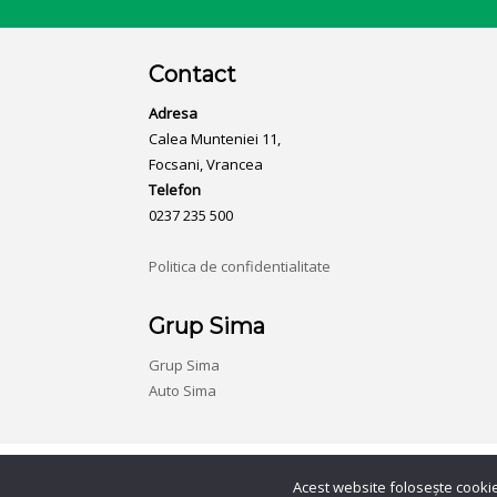
Contact
Adresa
Calea Munteniei 11,
Focsani, Vrancea
Telefon
0237 235 500
Politica de confidentialitate
Grup Sima
Grup Sima
Auto Sima
© Auto Tivoli,
Vrancea
Acest website folosește cookie