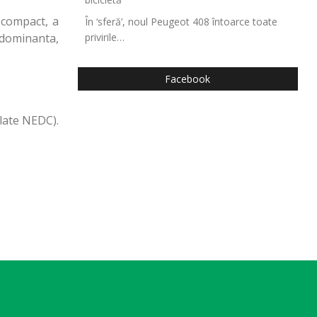
 compact, a
În ‘sferă’, noul Peugeot 408 întoarce toate
 dominanta,
privirile…
Facebook
alate NEDC).