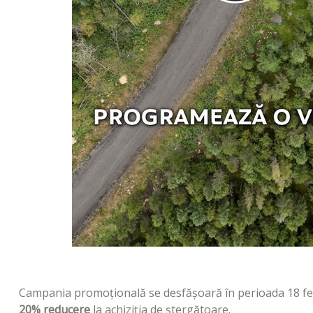
Campania promoţională se desfăşoară în perioada 18 febru
20% reducere
la achiziţia de ștergătoare.