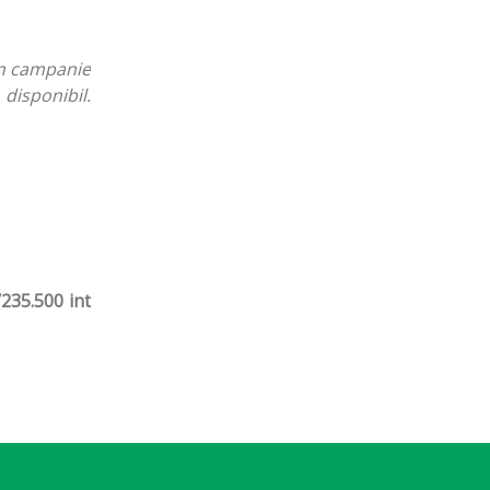
în campanie
disponibil.
/235.500 i
nt