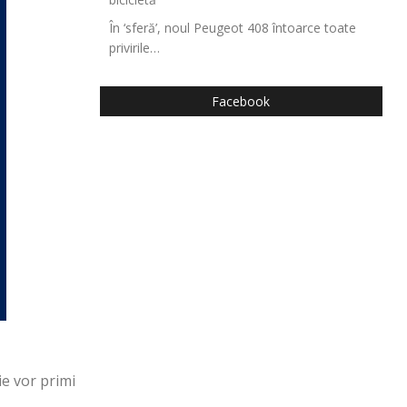
În ‘sferă’, noul Peugeot 408 întoarce toate
privirile…
Facebook
ie vor primi