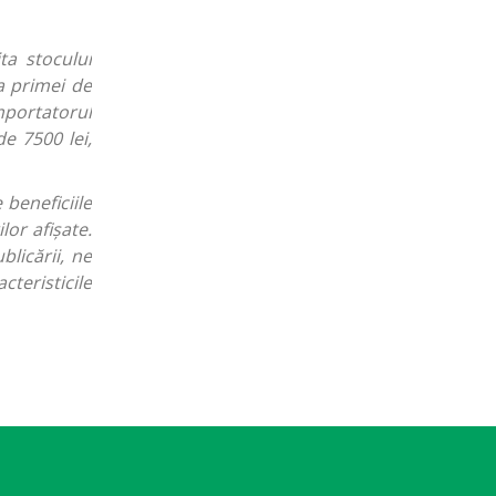
ta stocului
a primei de
mportatorul
e 7500 lei,
 beneficiile
or afișate.
blicării, ne
cteristicile