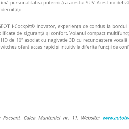
rimă personalitatea puternică a acestui SUV. Acest model v
dernității.
OT i-Cockpit® inovator, experiența de condus la bordul
lificate de siguranță și confort. Volanul compact multifunc
il HD de 10’’ asociat cu nagivație 3D cu recunoaștere vocală
ches oferă acces rapid și intuitiv la diferite funcții de conf
n Focsani, Calea Munteniei nr. 11. Website:
www.autotiv