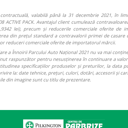
contractuală, valabilă până la 31 decembrie 2021, în limi
8 ACTIVE PACK. Avantajul client cumulează contravaloare
,9342 lei), precum și reducerile comerciale oferite de i
erea din prețul standard a contravalorii primei de casare d
unor reduceri comerciale oferite de importatorul mărcii.
re a Înnoirii Parcului Auto Național 2021 nu va mai conține
nut raspunzător pentru nesusținerea în continuare a valoril
tudinea specificațiilor produselor și preturilor, la data pu
ire la: date tehnice, prețuri, culori, dotări, accesorii și cara
le din imagine sunt cu titlu de prezentare.