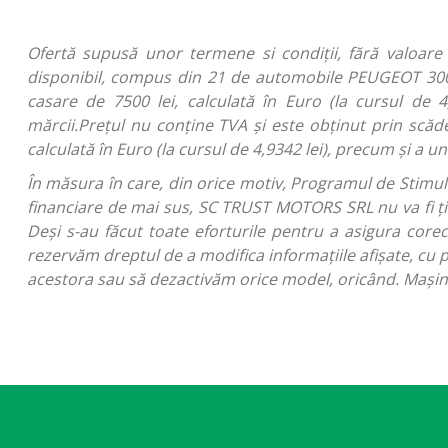
Ofertă supusă unor termene si condiții, fără valoare 
disponibil, compus din 21 de automobile PEUGEOT 300
casare de 7500 lei, calculată în Euro (la cursul de 4
mărcii.Prețul nu conține TVA și este obținut prin scăd
calculată în Euro (la cursul de 4,9342 lei), precum și a 
În măsura în care, din orice motiv, Programul de Stimula
financiare de mai sus, SC TRUST MOTORS SRL nu va fi ți
Deși s-au făcut toate eforturile pentru a asigura corecti
rezervăm dreptul de a modifica informațiile afișate, cu priv
acestora sau să dezactivăm orice model, oricând. Maşini