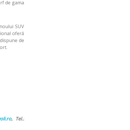
ârf de gama
 noului SUV
țional oferă
 dispune de
ort.
oli.ro
, Tel.: