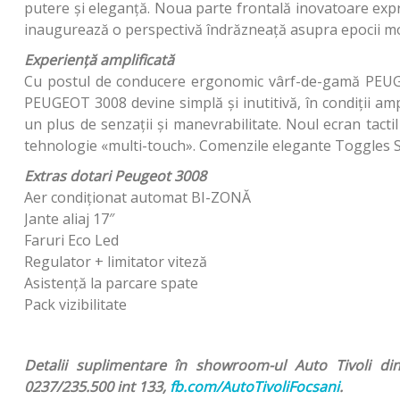
putere și eleganță. Noua parte frontală inovatoare exp
inaugurează o perspectivă îndrăzneață asupra epocii mo
Experiență amplificată
Cu postul de conducere ergonomic vârf-de-gamă PEUGE
PEUGEOT 3008 devine simplă și inutitivă, în condiții amp
un plus de senzații și manevrabilitate. Noul ecran tact
tehnologie «multi-touch». Comenzile elegante Toggles Swit
Extras dotari Peugeot 3008
Aer condiționat automat BI-ZONĂ
Jante aliaj 17″
Faruri Eco Led
Regulator + limitator viteză
Asistență la parcare spate
Pack vizibilitate
Detalii suplimentare în showroom-ul Auto Tivoli di
0237/235.500 int 133,
fb.com/AutoTivoliFocsani
.