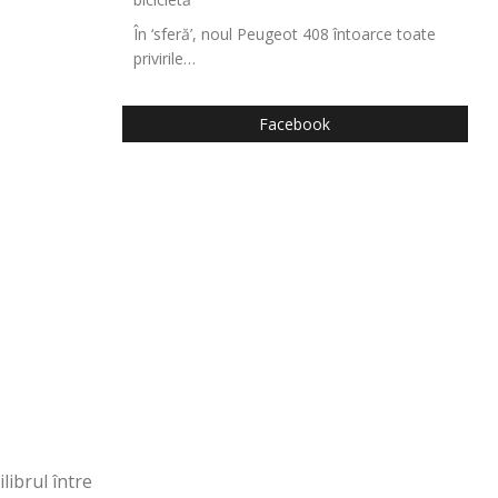
În ‘sferă’, noul Peugeot 408 întoarce toate
privirile…
Facebook
librul între