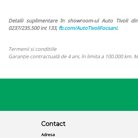
Detalii suplimentare în showroom-ul Auto Tivoli di
0237/235.500 int 133,
fb.com/AutoTivoliFocsani
.
Termenii si conditiile
Garanţie contractuală de 4 ani, în limita a 100.000 km. M
Contact
Adresa