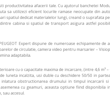
ti productivitatea afacerii tale. Cu ajutorul banchetei Mod
uta sa utilizezi eficient locurile ramase neocupate din aut
ri spatiul dedicat materialelor lungi, creand o suprafata pe
intre cabina si spatiul de transport asigura astfel posibil
a, PEUGEOT Expert dispune de numeroase echipamente de a
oarelor de circulatie, camera video pentru marsarier – Visio
lumina adaptabila.
oare cu o capacitate maxima de incarcare, (intre 4,6 m³ – 6
e luneta incalzita, usi duble cu deschidere 50/50 in partea
nlatura obstructionarea drumului in timpul incarcarii si 
de asemenea cu geamuri, aceasta optiune fiind disponibila i
, sau accesul.