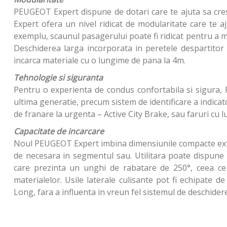
PEUGEOT Expert dispune de dotari care te ajuta sa cres
Expert ofera un nivel ridicat de modularitate care te aj
exemplu, scaunul pasagerului poate fi ridicat pentru a ma
Deschiderea larga incorporata in peretele despartitor d
incarca materiale cu o lungime de pana la 4m.
Tehnologie si siguranta
Pentru o experienta de condus confortabila si sigur
ultima generatie, precum sistem de identificare a indicat
de franare la urgenta – Active City Brake, sau faruri cu 
Capacitate de incarcare
Noul PEUGEOT Expert imbina dimensiunile compacte exteri
de necesara in segmentul sau. Utilitara poate dispune d
care prezinta un unghi de rabatare de 250°, ceea ce i
materialelor. Usile laterale culisante pot fi echipate 
Long, fara a influenta in vreun fel sistemul de deschidere