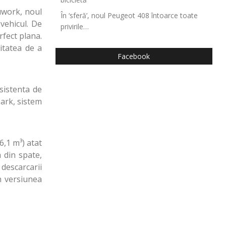
uwork, noul
În ‘sferă’, noul Peugeot 408 întoarce toate
ovehicul. De
privirile…
rfect plana.
itatea de a
Facebook
sistenta de
park, sistem
,1 m³) atat
 din spate,
descarcarii
n versiunea