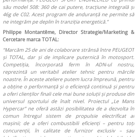
său model 508: 360 de cai putere, tracțiune integrală și
46g de C02. Acest program de anduranță ne permite să
ne integrăm pe deplin în tranziția energetică.”
Philippe Montantême, Director
Strategie/Marketing &
Cercetare marca TOTAL
:
“Marcăm 25 de ani de colaborare strânsă între PEUGEOT
și TOTAL, dar și de implicare puternică în motosport.
Competiția, încorporată ferm în ADN-ul nostru,
reprezintă un veritabil atelier tehnic pentru mărcile
noastre. În aceste ateliere putem lucra împreună, pentru
a obține o performanță și o eficiență continuă și pentru
a oferi clienților finali cele mai bune soluții și produse din
universul sportului de înalt nivel. Proiectul „Le Mans
Hypercar” ne oferă astăzi posibilitatea de a dezvolta în
comun întregul sistem de propulsie electrificat al
mașinii; de a oferi combustibili eficienți – pentru toți
concurenții, în calitate de furnizor exclusiv – sau