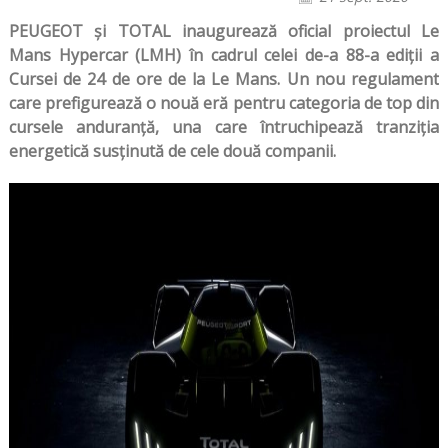
PEUGEOT și TOTAL inaugurează oficial proiectul Le
Mans Hypercar (LMH) în cadrul celei de-a 88-a ediții a
Cursei de 24 de ore de la Le Mans. Un nou regulament
care prefigurează o nouă eră pentru categoria de top din
cursele anduranță, una care întruchipează tranziția
energetică susținută de cele două companii.