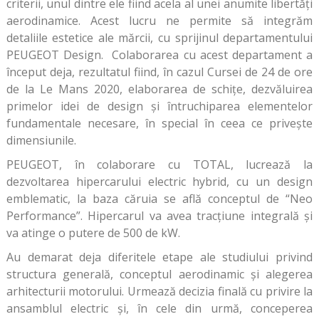
criterii, unul dintre ele fiind acela al unei anumite libertăți
aerodinamice. Acest lucru ne permite să integrăm
detaliile estetice ale mărcii, cu sprijinul departamentului
PEUGEOT Design. Colaborarea cu acest departament a
început deja, rezultatul fiind, în cazul Cursei de 24 de ore
de la Le Mans 2020, elaborarea de schițe, dezvăluirea
primelor idei de design și întruchiparea elementelor
fundamentale necesare, în special în ceea ce privește
dimensiunile.
PEUGEOT, în colaborare cu TOTAL, lucrează la
dezvoltarea hipercarului electric hybrid, cu un design
emblematic, la baza căruia se află conceptul de “Neo
Performance”. Hipercarul va avea tracțiune integrală și
va atinge o putere de 500 de kW.
Au demarat deja diferitele etape ale studiului privind
structura generală, conceptul aerodinamic și alegerea
arhitecturii motorului. Urmează decizia finală cu privire la
ansamblul electric și, în cele din urmă, conceperea