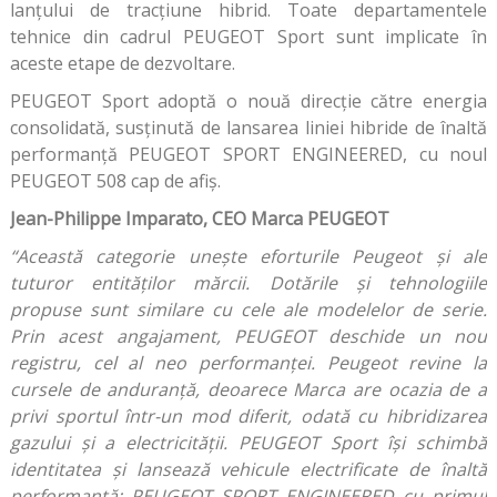
lanțului de tracțiune hibrid. Toate departamentele
tehnice din cadrul PEUGEOT Sport sunt implicate în
aceste etape de dezvoltare.
PEUGEOT Sport adoptă o nouă direcție către energia
consolidată, susținută de lansarea liniei hibride de înaltă
performanță PEUGEOT SPORT ENGINEERED, cu noul
PEUGEOT 508 cap de afiș.
Jean-Philippe Imparato, CEO Marca PEUGEOT
“Această categorie unește eforturile Peugeot și ale
tuturor entităților mărcii. Dotările și tehnologiile
propuse sunt similare cu cele ale modelelor de serie.
Prin acest angajament, PEUGEOT deschide un nou
registru, cel al neo performanței. Peugeot revine la
cursele de anduranță, deoarece Marca are ocazia de a
privi sportul într-un mod diferit, odată cu hibridizarea
gazului și a electricității. PEUGEOT Sport își schimbă
identitatea și lansează vehicule electrificate de înaltă
performanță: PEUGEOT SPORT ENGINEERED cu primul