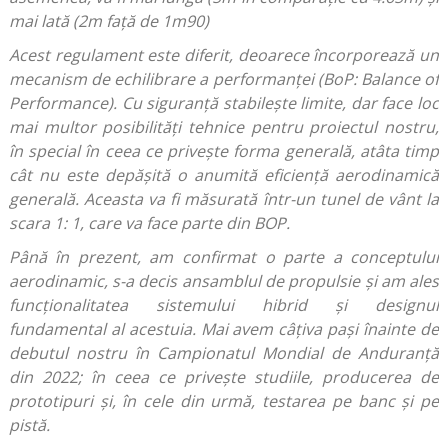
mai lată (2m față de 1m90)
Acest regulament este diferit, deoarece încorporează un
mecanism de echilibrare a performanței (BoP: Balance of
Performance). Cu siguranță stabilește limite, dar face loc
mai multor posibilități tehnice pentru proiectul nostru,
în special în ceea ce privește forma generală, atâta timp
cât nu este depășită o anumită eficiență aerodinamică
generală. Aceasta va fi măsurată într-un tunel de vânt la
scara 1: 1, care va face parte din BOP.
Până în prezent, am confirmat o parte a conceptului
aerodinamic, s-a decis ansamblul de propulsie și am ales
funcționalitatea sistemului hibrid și designul
fundamental al acestuia. Mai avem câțiva pași înainte de
debutul nostru în Campionatul Mondial de Anduranță
din 2022; în ceea ce privește studiile, producerea de
prototipuri și, în cele din urmă, testarea pe banc și pe
pistă.