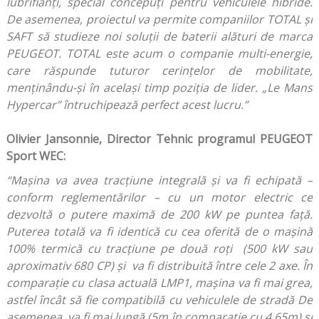
lubrifianți, special concepuți pentru vehiculele hibride.
De asemenea, proiectul va permite companiilor TOTAL și
SAFT să studieze noi soluții de baterii alături de marca
PEUGEOT. TOTAL este acum o companie multi-energie,
care răspunde tuturor cerințelor de mobilitate,
menținându-și în același timp poziția de lider. „Le Mans
Hypercar” întruchipează perfect acest lucru.”
Olivier Jansonnie, Director Tehnic programul PEUGEOT
Sport WEC:
“
Mașina va avea tracțiune integrală și va fi echipată –
conform reglementărilor – cu un motor electric ce
dezvoltă o putere maximă de 200 kW pe puntea față.
Puterea totală va fi identică cu cea oferită de o mașină
100% termică cu tracțiune pe două roți (500 kW sau
aproximativ 680 CP) și va fi distribuită între cele 2 axe. În
comparație cu clasa actuală LMP1, mașina va fi mai grea,
astfel încât să fie compatibilă cu vehiculele de stradă De
asemenea, va fi mai lungă (5m în comparație cu 4.65m) și