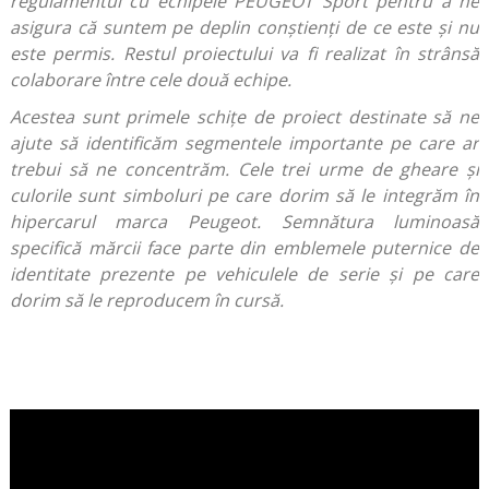
regulamentul cu echipele PEUGEOT Sport pentru a ne
asigura că suntem pe deplin conștienți de ce este și nu
este permis. Restul proiectului va fi realizat în strânsă
colaborare între cele două echipe.
Acestea sunt primele schițe de proiect destinate să ne
ajute să identificăm segmentele importante pe care ar
trebui să ne concentrăm. Cele trei urme de gheare și
culorile sunt simboluri pe care dorim să le integrăm în
hipercarul marca Peugeot. Semnătura luminoasă
specifică mărcii face parte din emblemele puternice de
identitate prezente pe vehiculele de serie și pe care
dorim să le reproducem în cursă.