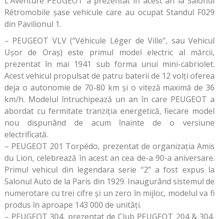
L’Aventure PEUGEOT a prezentat în acest an la Salonul
Rétromobile șase vehicule care au ocupat Standul F029
din Pavilionul 1.
– PEUGEOT VLV (“Véhicule Léger de Ville”, sau Vehicul
Ușor de Oraș) este primul model electric al mărcii,
prezentat în mai 1941 sub forma unui mini-cabriolet.
Acest vehicul propulsat de patru baterii de 12 volți oferea
deja o autonomie de 70-80 km și o viteză maximă de 36
km/h. Modelul întruchipează un an în care PEUGEOT a
abordat cu fermitate tranziția energetică, fiecare model
nou dispunând de acum înainte de o versiune
electrificată.
– PEUGEOT 201 Torpédo, prezentat de organizația Amis
du Lion, celebrează în acest an cea de-a 90-a aniversare.
Primul vehicul din legendara serie “2” a fost expus la
Salonul Auto de la Paris din 1929. Inaugurând sistemul de
numerotare cu trei cifre și un zero în mijloc, modelul va fi
produs în aproape 143 000 de unități.
– PEUGEOT 304, prezentat de Club PEUGEOT 204 & 304,