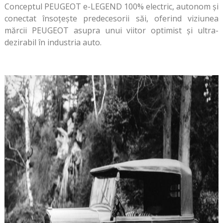
Conceptul PEUGEOT e-LEGEND 100% electric, autonom și
conectat însoțește predecesorii săi, oferind viziunea
mărcii PEUGEOT asupra unui viitor optimist și ultra-
dezirabil în industria auto.